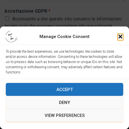
m
l
i
e
a
l
Accettazione GDPR
*
*
c
t
Acconsento a che questo sito conservi le informazioni
o
u
m
inviate così che possano rispondere alla mia richiesta.
o
u
m
n
Manage Cookie Consent
e
i
s
c
s
To provide the best experiences, we use technologies like cookies to store
a
a
INVIA
and/or access device information. Consenting to these technologies will allow
z
g
us to process data such as browsing behavior or unique IDs on this site. Not
i
g
consenting or withdrawing consent, may adversely affect certain features and
o
i
functions.
n
o
e
*
*
ACCEPT
DENY
VIEW PREFERENCES
Hestia | Sviluppato da
ThemeIsle